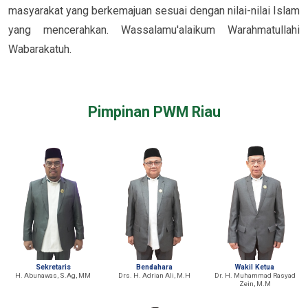
masyarakat yang berkemajuan sesuai dengan nilai-nilai Islam
yang mencerahkan. Wassalamu'alaikum Warahmatullahi
Wabarakatuh.
Pimpinan PWM Riau
Sekretaris
Bendahara
Wakil Ketua
H. Abunawas, S.Ag, MM
Drs. H. Adrian Ali, M.H
Dr. H. Muhammad Rasyad
Zein, M.M