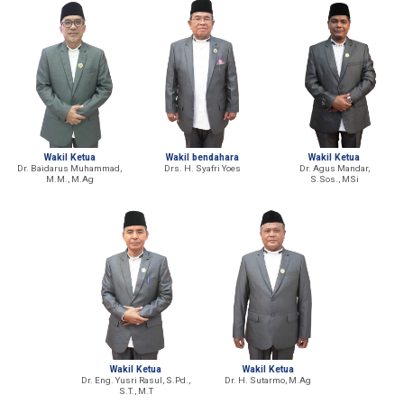
Wakil Ketua
Wakil bendahara
Wakil Ketua
Dr. Baidarus Muhammad,
Drs. H. Syafri Yoes
Dr. Agus Mandar,
M.M., M.Ag
S.Sos., MSi
Wakil Ketua
Wakil Ketua
Dr. Eng. Yusri Rasul, S.Pd.,
Dr. H. Sutarmo, M.Ag
S.T., M.T