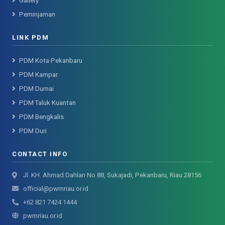
Gallery
Peminjaman
LINK PDM
PDM Kota Pekanbaru
PDM Kampar
PDM Dumai
PDM Taluk Kuantan
PDM Bengkalis
PDM Duri
CONTACT INFO
Jl. KH. Ahmad Dahlan No.88, Sukajadi, Pekanbaru, Riau 28156
official@pwmriau.or.id
+62 821 7424 1444
pwmriau.or.id